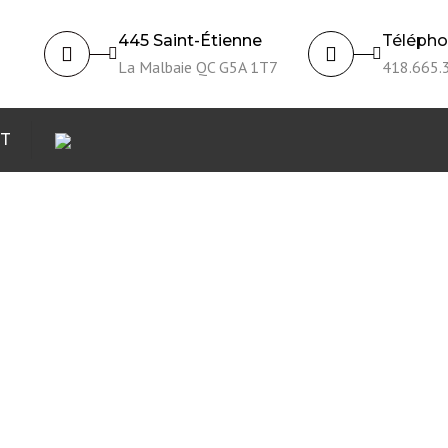
445 Saint-Étienne
Téléph
La Malbaie QC G5A 1T7
418.665.
T