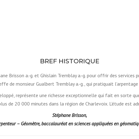
BREF HISTORIQUE
e Brisson a.-g. et Ghislain Tremblay a.-g. pour offrir des services 
effe de monsieur Gualbert Tremblay a.-g., qui pratiquait l’arpentage
éveloppé, représente une richesse exceptionnelle qui fait en sorte
plus de 20 000 minutes dans la région de Charlevoix. L’étude est adm
Stéphane Brisson,
rpenteur – Géomètre, baccalauréat en sciences appliquées en géomatiq