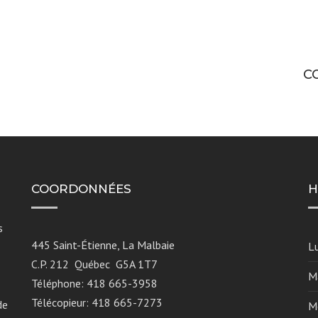
C
COORDONNÉES
H
s
445 Saint-Étienne, La Malbaie
L
C.P. 212 Québec G5A 1T7
M
Téléphone: 418 665-3958
Télécopieur: 418 665-7273
de
M